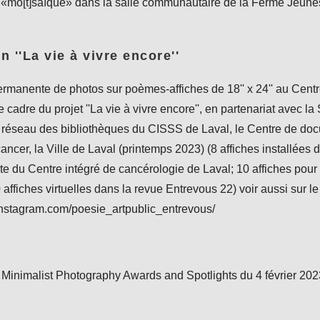
 «mo[t]saïque» dans la salle communautaire de la Ferme Jeunes 
n ''La vie à vivre encore''
ermanente de photos sur poèmes-affiches de 18'' x 24'' au Centr
 cadre du projet ''La vie à vivre encore'', en partenariat avec la S
 réseau des bibliothèques du CISSS de Laval, le Centre de do
cancer, la Ville de Laval (printemps 2023) (8 affiches installée
nte du Centre intégré de cancérologie de Laval; 10 affiches pour 
 affiches virtuelles dans la revue Entrevous 22) voir aussi sur 
instagram.com/poesie_artpublic_entrevous/
 Minimalist Photography Awards and Spotlights du 4 février 202