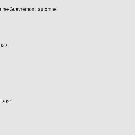
maine-Guèvremont, automne
2022.
e 2021