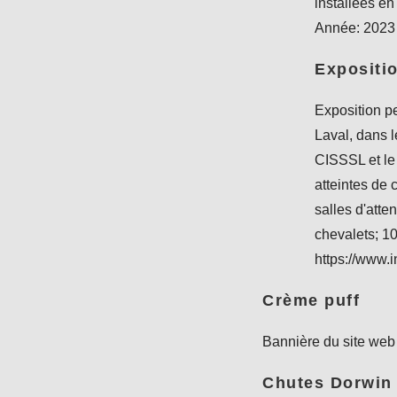
installées en
Année: 2023
Expositio
Exposition p
Laval, dans le
CISSSL et le
atteintes de 
salles d'atte
chevalets; 10
https://www.
Crème puff
Bannière du site web
Chutes Dorwin