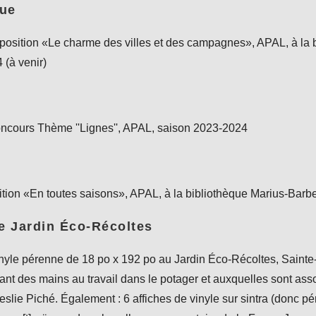
rue
sition «Le charme des villes et des campagnes», APAL, à la b
 (à venir)
oncours Thème ''Lignes'', APAL, saison 2023-2024
sition «En toutes saisons», APAL, à la bibliothèque Marius-Barbe
e Jardin Éco-Récoltes
nyle pérenne de 18 po x 192 po au Jardin Éco-Récoltes, Sainte
ant des mains au travail dans le potager et auxquelles sont a
eslie Piché. Également : 6 affiches de vinyle sur sintra (donc p