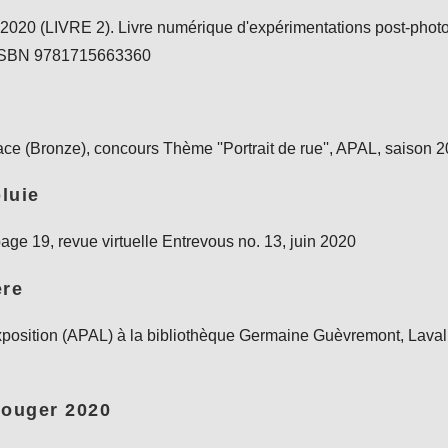
2020 (LIVRE 2). Livre numérique d'expérimentations post-phot
. ISBN 9781715663360
lace (Bronze), concours Thème ''Portrait de rue'', APAL, saison
luie
age 19, revue virtuelle Entrevous no. 13, juin 2020
ère
position (APAL) à la bibliothèque Germaine Guèvremont, Lava
bouger 2020