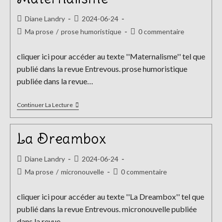
Auteur/autrice
Publication
Diane Landry
2024-06-24
de
publiée :
Post
Commentaires
Ma prose
/
prose humoristique
0 commentaire
la
category:
de
publication :
la
cliquer ici pour accéder au texte ''Maternalisme'' tel que
publication :
publié dans la revue Entrevous. prose humoristique
publiée dans la revue…
Maternalisme
Continuer La Lecture
La Dreambox
Auteur/autrice
Publication
Diane Landry
2024-06-24
de
publiée :
Post
Commentaires
Ma prose
/
micronouvelle
0 commentaire
la
category:
de
publication :
la
cliquer ici pour accéder au texte ''La Dreambox'' tel que
publication :
publié dans la revue Entrevous. micronouvelle publiée
dans la revue…