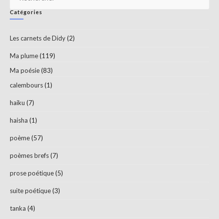
Es
Catégories
to
clo
Les carnets de Didy
(2)
th
sea
Ma plume
(119)
pan
Ma poésie
(83)
calembours
(1)
haiku
(7)
haisha
(1)
poème
(57)
poèmes brefs
(7)
prose poétique
(5)
suite poétique
(3)
tanka
(4)