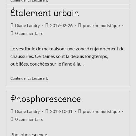
Vent
Continuer La Lecture
Du
Nord
Étalement urbain
Auteur/autrice
Publication
Post
Diane Landry
2019-02-26
prose humoristique
de
publiée :
category:
Commentaires
0 commentaire
la
de
publication :
la
Le vestibule de ma maison : une zone d’enjambement de
publication :
chaussures. Certaines sont là depuis longtemps,
oubliées, couchées sur le flanc à la…
Étalement
Continuer La Lecture
Urbain
Phosphorescence
Auteur/autrice
Publication
Post
Diane Landry
2018-10-31
prose humoristique
de
publiée :
category:
Commentaires
0 commentaire
la
de
publication :
la
Phosphorescence