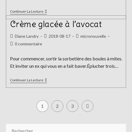
Quelque
Continuer La Lecture
Chose
De
Crème glacée à l’avocat
Cru
Auteur/autrice
Publication
Post
Diane Landry
2018-08-17
micronouvelle
de
publiée :
category:
Commentaires
0 commentaire
la
de
publication :
la
Pour commencer, sortir la sorbetière des boules à mites.
publication :
Et inviter un ex qui vous en a fait baver.Éplucher trois…
Crème
Continuer La Lecture
Glacée
À
L’avocat
1
2
3
Aller à la page suivante
Pr