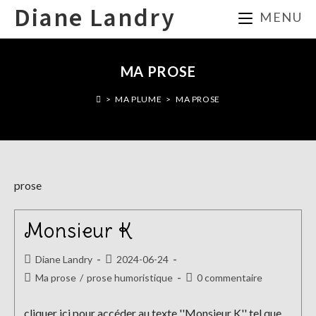
Skip
Diane Landry
MENU
to
content
MA PROSE
>
MA PLUME
>
MA PROSE
prose
Monsieur K
Auteur/autrice
Publication
Diane Landry
2024-06-24
de
publiée :
Post
Commentaires
Ma prose
/
prose humoristique
0 commentaire
la
category:
de
publication :
la
cliquer ici pour accéder au texte ''Monsieur K'' tel que