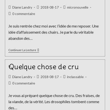
Auteur/autrice
Publication
Post
Diane Landry
2018-08-17
micronouvelle
de
publiée :
category:
Commentaires
0 commentaire
la
de
publication :
la
Je suis rentrée chez moi avec l’idée de me reposer. Une
publication :
idée d’affaissement des chairs. Je parle du véritable
abandon des…
À
Continuer La Lecture
L’heure
Du
Chat
Quelque chose de cru
Auteur/autrice
Publication
Post
Diane Landry
2018-08-17
inclassable
de
publiée :
category:
Commentaires
0 commentaire
la
de
publication :
la
Je vous ai préparé quelque chose de cru. Des fraises, de
publication :
la viande, de la vérité. Les drosophiles tombent comme
des…