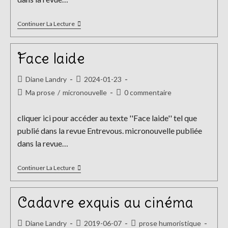
La
Continuer La Lecture
Dreambox
Face laide
Auteur/autrice
Publication
Diane Landry
2024-01-23
de
publiée :
Post
Commentaires
Ma prose
/
micronouvelle
0 commentaire
la
category:
de
publication :
la
cliquer ici pour accéder au texte ''Face laide'' tel que
publication :
publié dans la revue Entrevous. micronouvelle publiée
dans la revue…
Face
Continuer La Lecture
Laide
Cadavre exquis au cinéma
Auteur/autrice
Publication
Post
Diane Landry
2019-06-07
prose humoristique