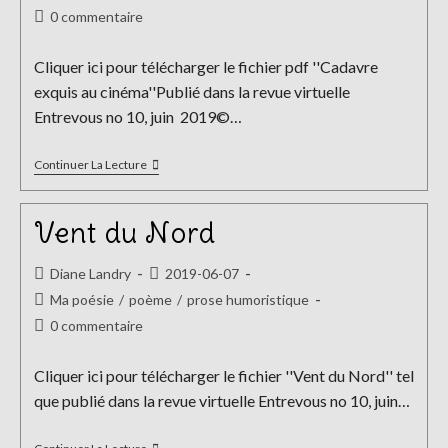
de
publiée :
category:
Commentaires
0 commentaire
la
de
publication :
la
Cliquer ici pour télécharger le fichier pdf ''Cadavre
publication :
exquis au cinéma''Publié dans la revue virtuelle
Entrevous no 10, juin 2019©…
Cadavre
Continuer La Lecture
Exquis
Au
Cinéma
Vent du Nord
Auteur/autrice
Publication
Diane Landry
2019-06-07
de
publiée :
Post
Ma poésie
/
poème
/
prose humoristique
la
category:
Commentaires
0 commentaire
publication :
de
la
Cliquer ici pour télécharger le fichier ''Vent du Nord'' tel
publication :
que publié dans la revue virtuelle Entrevous no 10, juin…