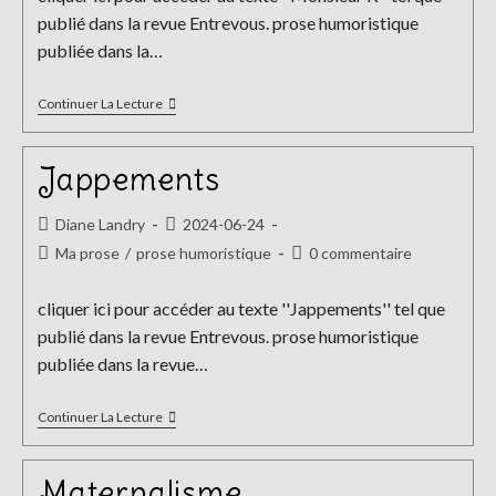
publication :
publié dans la revue Entrevous. prose humoristique
publiée dans la…
Monsieur
Continuer La Lecture
K
Jappements
Auteur/autrice
Publication
Diane Landry
2024-06-24
de
publiée :
Post
Commentaires
Ma prose
/
prose humoristique
0 commentaire
la
category:
de
publication :
la
cliquer ici pour accéder au texte ''Jappements'' tel que
publication :
publié dans la revue Entrevous. prose humoristique
publiée dans la revue…
Jappements
Continuer La Lecture
Maternalisme