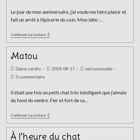
la
de
publication :
la
Le jour de mon anniversaire, j’ai voulu me faire plaisir et
publication :
fait un arrêt à l’épicerie du coin. Mon idée :…
Homards
Continuer La Lecture
Matou
Auteur/autrice
Publication
Post
Diane Landry
2018-08-17
micronouvelle
de
publiée :
category:
Commentaires
0 commentaire
la
de
publication :
la
Il était une fois un petit chat très intelligent que j’aimais
publication :
du fond du ventre. Fier et fort de sa…
Matou
Continuer La Lecture
À l’heure du chat