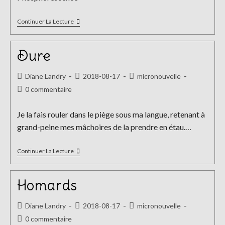
publication :
Phosphorescence
Continuer La Lecture
Dure
Auteur/autrice
Publication
Post
Diane Landry
2018-08-17
micronouvelle
de
publiée :
category:
Commentaires
0 commentaire
la
de
publication :
la
Je la fais rouler dans le piège sous ma langue, retenant à
publication :
grand-peine mes mâchoires de la prendre en étau.…
Dure
Continuer La Lecture
Homards
Auteur/autrice
Publication
Post
Diane Landry
2018-08-17
micronouvelle
de
publiée :
category:
Commentaires
0 commentaire