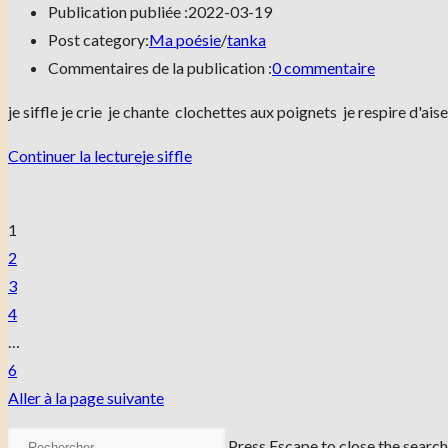
Publication publiée :
2022-03-19
Post category:
Ma poésie
/
tanka
Commentaires de la publication :
0 commentaire
je siffle je crie je chante clochettes aux poignets je respire d'a
Continuer la lecture
je siffle
1
2
3
4
…
6
Aller à la page suivante
Press Escape to close the search