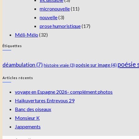
micronouvelle
(11)
nouvelle
(3)
prose humoristique
(17)
Méli-Mélo
(32)
Étiquettes
poésie 
déambulation
(7)
poésie sur image
(4)
histoire vraie
(3)
Articles récents
voyage en Espagne 2026- complément photos
Haikuvertures Entrevous 29
Banc des oiseaux
Monsieur K
Jappements