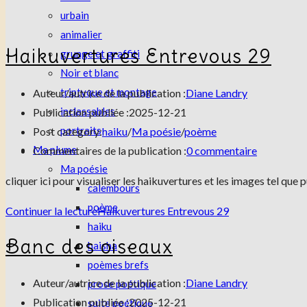
urbain
animalier
Haikuvertures Entrevous 29
grunge et graffiti
Noir et blanc
triptyque et montage
Auteur/autrice de la publication :
Diane Landry
inclassables
Publication publiée :
2025-12-21
portraits
Post category:
haiku
/
Ma poésie
/
poème
Ma plume
Commentaires de la publication :
0 commentaire
Ma poésie
cliquer ici pour visualiser les haikuvertures et les images tel qu
calembours
poème
Continuer la lecture
Haikuvertures Entrevous 29
haiku
Banc des oiseaux
haisha
poèmes brefs
Auteur/autrice de la publication :
Diane Landry
prose poétique
Publication publiée :
2025-12-21
suite poétique