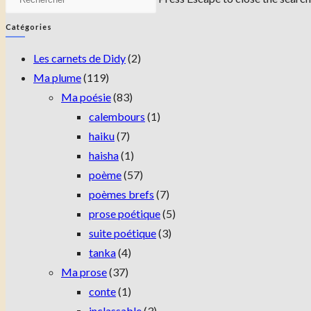
Catégories
Les carnets de Didy
(2)
Ma plume
(119)
Ma poésie
(83)
calembours
(1)
haiku
(7)
haisha
(1)
poème
(57)
poèmes brefs
(7)
prose poétique
(5)
suite poétique
(3)
tanka
(4)
Ma prose
(37)
conte
(1)
inclassable
(3)