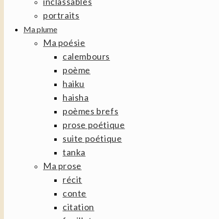
inclassables
portraits
Ma plume
Ma poésie
calembours
poème
haiku
haisha
poèmes brefs
prose poétique
suite poétique
tanka
Ma prose
récit
conte
citation