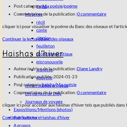
Post category:
Ma poésie
/
poème
tanka
Commentaires de la publication :
0 commentaire
Ma prose
récit
cliquer ici pour visualiser le poème du Banc des oiseaux et l'arti
conte
citation
Continuer la lecture
Banc des oiseaux
feuilleton
Haishas d’hiver
prose humoristique
micronouvelle
Auteur/autrice de la publication :
Diane Landry
jeunesse
Publication publiée :
2024-01-23
nouvelle
Post category:
haisha
/
Ma poésie
textes publiés en revue
Commentaires de la publication :
0 commentaire
Les carnets de Didy
Journaux de voyage
cliquer ici pour accéder aux haishas d'hiver tels que publiés dans
Expositions/Mentions (photos)
Continuer la lecture
Haishas d’hiver
Publications
A propos