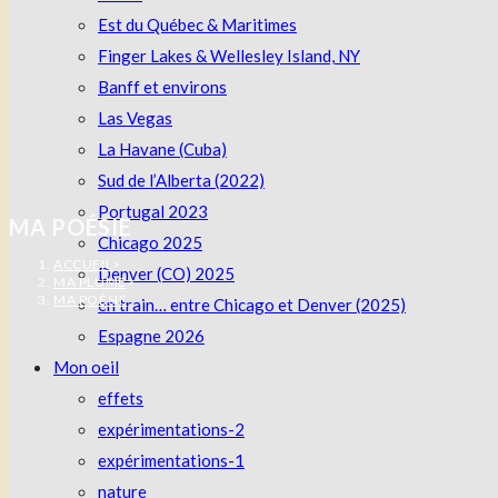
Est du Québec & Maritimes
Finger Lakes & Wellesley Island, NY
Banff et environs
Las Vegas
La Havane (Cuba)
Sud de l’Alberta (2022)
Portugal 2023
MA POÉSIE
Chicago 2025
ACCUEIL
>
Denver (CO) 2025
MA PLUME
>
MA POÉSIE
en train… entre Chicago et Denver (2025)
Espagne 2026
Mon oeil
effets
expérimentations-2
expérimentations-1
nature