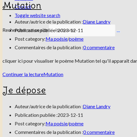
Mutation
Contact
Toggle website search
Auteur/autrice de la publication :
Diane Landry
Rechercher sur ce site
Publication publiée :
2023-12-11
Post category:
Ma poésie
/
poème
Commentaires de la publication :
0 commentaire
cliquer ici pour visualiser le poème Mutation tel qu'il apparaît da
Continuer la lecture
Mutation
Je dépose
Auteur/autrice de la publication :
Diane Landry
Publication publiée :
2023-12-11
Post category:
Ma poésie
/
poème
Commentaires de la publication :
0 commentaire