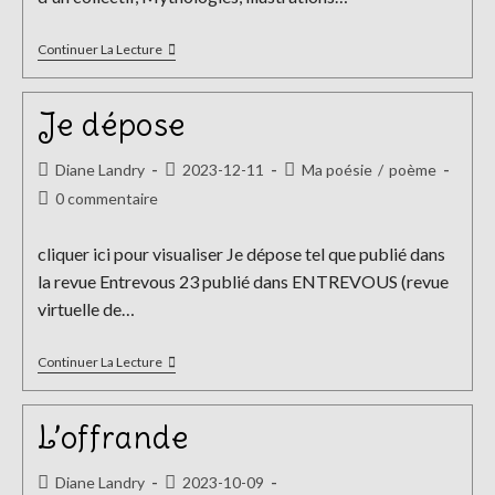
Mutation
Continuer La Lecture
Je dépose
Auteur/autrice
Publication
Post
Diane Landry
2023-12-11
Ma poésie
/
poème
de
publiée :
category:
Commentaires
0 commentaire
la
de
publication :
la
cliquer ici pour visualiser Je dépose tel que publié dans
publication :
la revue Entrevous 23 publié dans ENTREVOUS (revue
virtuelle de…
Je
Continuer La Lecture
Dépose
L’offrande
Auteur/autrice
Publication
Diane Landry
2023-10-09