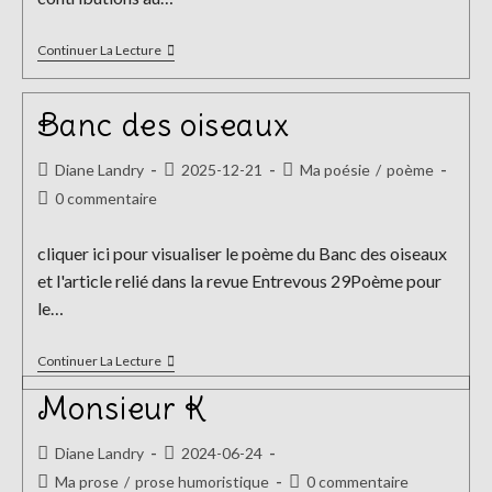
Haikuvertures
Continuer La Lecture
Entrevous
29
Banc des oiseaux
Auteur/autrice
Publication
Post
Diane Landry
2025-12-21
Ma poésie
/
poème
de
publiée :
category:
Commentaires
0 commentaire
la
de
publication :
la
cliquer ici pour visualiser le poème du Banc des oiseaux
publication :
et l'article relié dans la revue Entrevous 29Poème pour
le…
Banc
Continuer La Lecture
Des
Oiseaux
Monsieur K
Auteur/autrice
Publication
Diane Landry
2024-06-24
de
publiée :
Post
Commentaires
Ma prose
/
prose humoristique
0 commentaire