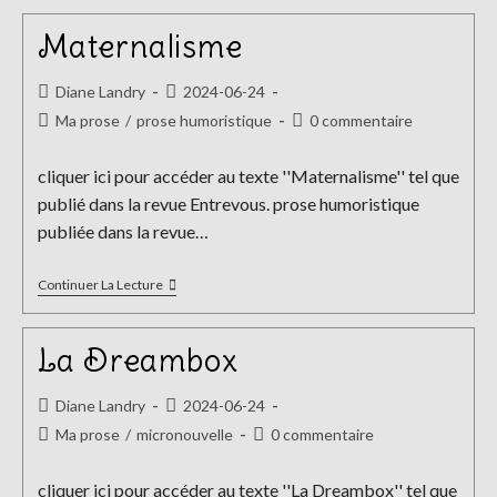
Maternalisme
Auteur/autrice
Publication
Diane Landry
2024-06-24
de
publiée :
Post
Commentaires
Ma prose
/
prose humoristique
0 commentaire
la
category:
de
publication :
la
cliquer ici pour accéder au texte ''Maternalisme'' tel que
publication :
publié dans la revue Entrevous. prose humoristique
publiée dans la revue…
Maternalisme
Continuer La Lecture
La Dreambox
Auteur/autrice
Publication
Diane Landry
2024-06-24
de
publiée :
Post
Commentaires
Ma prose
/
micronouvelle
0 commentaire
la
category:
de
publication :
la
cliquer ici pour accéder au texte ''La Dreambox'' tel que