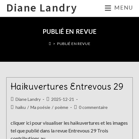
Skip
Diane Landry
MENU
to
content
PUBLIÉ EN REVUE
>
PUBLIÉ EN REVUE
Haikuvertures Entrevous 29
Auteur/autrice
Publication
Diane Landry
2025-12-21
de
publiée :
Post
Commentaires
haiku
/
Ma poésie
/
poème
0 commentaire
la
category:
de
publication :
la
cliquer ici pour visualiser les haikuvertures et les images
publication :
tel que publié dans la revue Entrevous 29 Trois
contributions au…