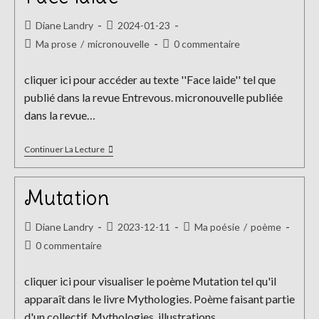
Auteur/autrice
Publication
Diane Landry
2024-01-23
de
publiée :
Post
Commentaires
Ma prose
/
micronouvelle
0 commentaire
la
category:
de
publication :
la
cliquer ici pour accéder au texte ''Face laide'' tel que
publication :
publié dans la revue Entrevous. micronouvelle publiée
dans la revue…
Face
Continuer La Lecture
Laide
Mutation
Auteur/autrice
Publication
Post
Diane Landry
2023-12-11
Ma poésie
/
poème
de
publiée :
category:
Commentaires
0 commentaire
la
de
publication :
la
cliquer ici pour visualiser le poème Mutation tel qu'il
publication :
apparaît dans le livre Mythologies. Poème faisant partie
d'un collectif, Mythologies, illustrations…