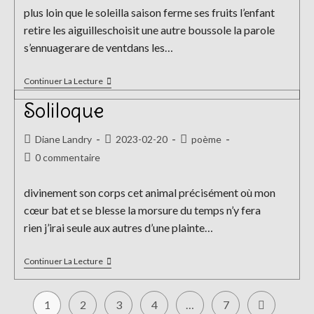
publication :
la
plus loin que le soleilla saison ferme ses fruits l’enfant
publication :
retire les aiguilleschoisit une autre boussole la parole
s’ennuagerare de ventdans les…
D’ailleurs
Continuer La Lecture
Soliloque
Auteur/autrice
Publication
Post
Diane Landry
2023-02-20
poème
de
publiée :
category:
Commentaires
0 commentaire
la
de
publication :
la
divinement son corps cet animal précisément où mon
publication :
cœur bat et se blesse la morsure du temps n’y fera
rien j’irai seule aux autres d’une plainte…
Soliloque
Continuer La Lecture
1
2
3
4
…
7
Aller à la pa