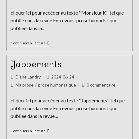
la
category:
de
publication :
la
cliquer ici pour accéder au texte ''Monsieur K'' tel que
publication :
publié dans la revue Entrevous. prose humoristique
publiée dans la…
Monsieur
Continuer La Lecture
K
Jappements
Auteur/autrice
Publication
Diane Landry
2024-06-24
de
publiée :
Post
Commentaires
Ma prose
/
prose humoristique
0 commentaire
la
category:
de
publication :
la
cliquer ici pour accéder au texte ''Jappements'' tel que
publication :
publié dans la revue Entrevous. prose humoristique
publiée dans la revue…
Jappements
Continuer La Lecture