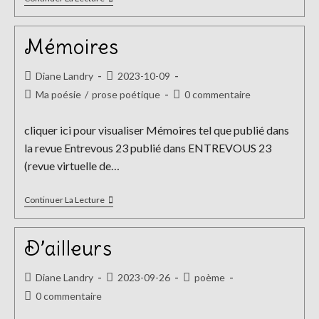
Mémoires
Auteur/autrice
Publication
Diane Landry
2023-10-09
de
publiée :
Post
Commentaires
Ma poésie
/
prose poétique
0 commentaire
la
category:
de
publication :
la
cliquer ici pour visualiser Mémoires tel que publié dans
publication :
la revue Entrevous 23 publié dans ENTREVOUS 23
(revue virtuelle de…
Mémoires
Continuer La Lecture
D’ailleurs
Auteur/autrice
Publication
Post
Diane Landry
2023-09-26
poème
de
publiée :
category:
Commentaires
0 commentaire
la
de