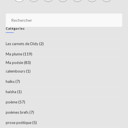
Pr
Es
Catégories
to
clo
Les carnets de Didy
(2)
th
sea
Ma plume
(119)
pan
Ma poésie
(83)
calembours
(1)
haiku
(7)
haisha
(1)
poème
(57)
poèmes brefs
(7)
prose poétique
(5)