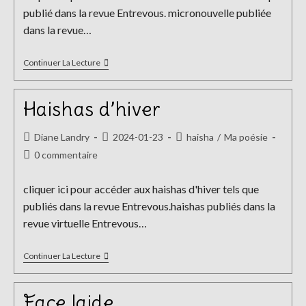
publication :
publié dans la revue Entrevous. micronouvelle publiée
dans la revue…
La
Continuer La Lecture
Dreambox
Haishas d’hiver
Auteur/autrice
Publication
Post
Diane Landry
2024-01-23
haisha
/
Ma poésie
de
publiée :
category:
Commentaires
0 commentaire
la
de
publication :
la
cliquer ici pour accéder aux haishas d'hiver tels que
publication :
publiés dans la revue Entrevous.haishas publiés dans la
revue virtuelle Entrevous…
Haishas
Continuer La Lecture
D’hiver
Face laide