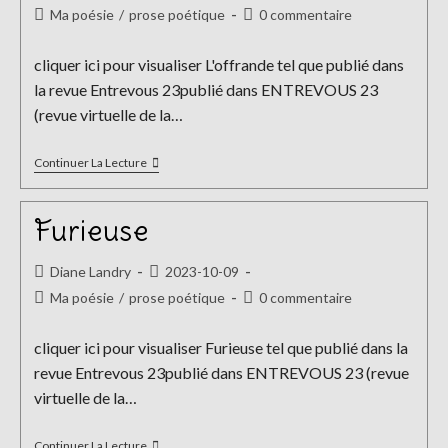
de
publiée :
Post
Commentaires
Ma poésie
/
prose poétique
0 commentaire
la
category:
de
publication :
la
cliquer ici pour visualiser L'offrande tel que publié dans
publication :
la revue Entrevous 23publié dans ENTREVOUS 23
(revue virtuelle de la…
L’offrande
Continuer La Lecture
Furieuse
Auteur/autrice
Publication
Diane Landry
2023-10-09
de
publiée :
Post
Commentaires
Ma poésie
/
prose poétique
0 commentaire
la
category:
de
publication :
la
cliquer ici pour visualiser Furieuse tel que publié dans la
publication :
revue Entrevous 23publié dans ENTREVOUS 23 (revue
virtuelle de la…
Furieuse
Continuer La Lecture