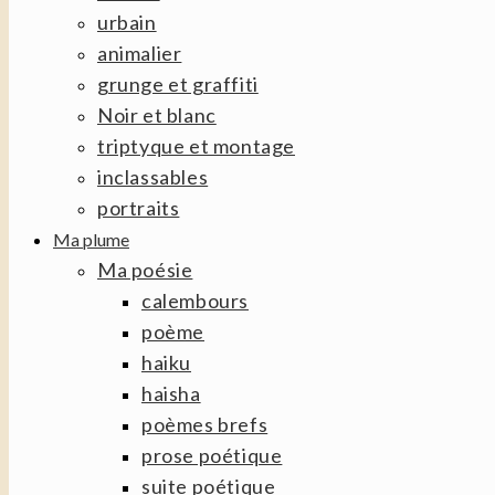
urbain
animalier
grunge et graffiti
Noir et blanc
triptyque et montage
inclassables
portraits
Ma plume
Ma poésie
calembours
poème
haiku
haisha
poèmes brefs
prose poétique
suite poétique