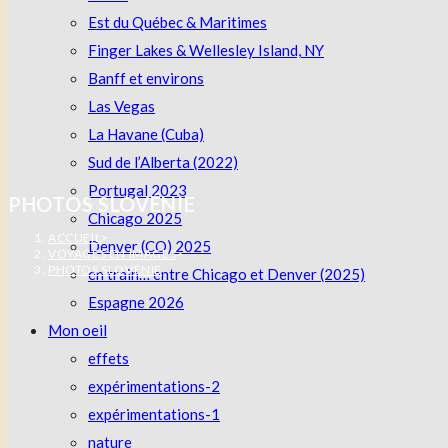
Est du Québec & Maritimes
Finger Lakes & Wellesley Island, NY
Banff et environs
Las Vegas
La Havane (Cuba)
Sud de l’Alberta (2022)
Portugal 2023
PHOTOS SLOVÉNIE
Chicago 2025
ACCUEIL
>
Denver (CO) 2025
VOYAGES EN IMAGES
>
PHOTOS SLOVÉNIE
en train… entre Chicago et Denver (2025)
Espagne 2026
Mon oeil
effets
expérimentations-2
expérimentations-1
nature