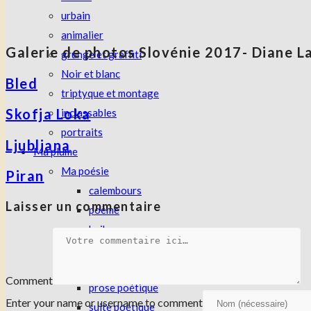
urbain
animalier
Galerie de photos Slovénie 2017- Diane L
grunge et graffiti
Noir et blanc
Bled
triptyque et montage
Skofja Loka
inclassables
portraits
Ljubljana
Ma plume
Ma poésie
Piran
calembours
Laisser un commentaire
poème
haiku
haisha
poèmes brefs
Comment
prose poétique
Enter your name or username to comment
suite poétique