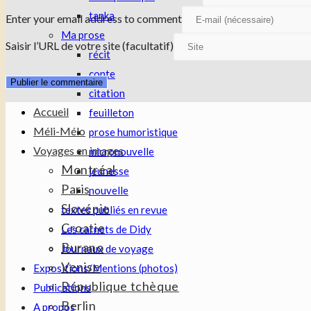
tanka
Enter your email address to comment
Ma prose
Saisir l’URL de votre site (facultatif)
récit
conte
citation
Accueil
feuilleton
Méli-Mélo
prose humoristique
Voyages en images
micronouvelle
Montréal
jeunesse
Paris
nouvelle
Slovénie
textes publiés en revue
Croatie
Les carnets de Didy
Burano
Journaux de voyage
Venise
Expositions/Mentions (photos)
République tchèque
Publications
Berlin
A propos