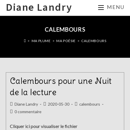
Skip
Diane Landry
MENU
to
content
CALEMBOURS
>
MA PLUME
>
MA POÉSIE
>
CALEMBOURS
Calembours pour une Nuit
de la lecture
Auteur/autrice
Publication
Post
Diane Landry
2020-05-30
calembours
de
publiée :
category:
Commentaires
0 commentaire
la
de
publication :
la
Cliquer ici pour visualiser le fichier
publication :