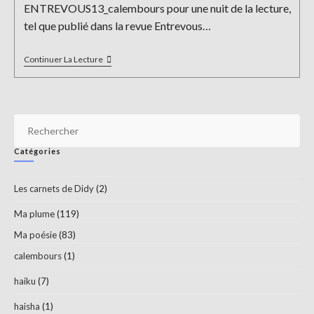
ENTREVOUS13_calembours pour une nuit de la lecture,
tel que publié dans la revue Entrevous…
Calembours
Continuer La Lecture
Pour
Une
Nuit
De
La
Pr
Lecture
Es
Catégories
to
clo
Les carnets de Didy
(2)
th
sea
Ma plume
(119)
pan
Ma poésie
(83)
calembours
(1)
haiku
(7)
haisha
(1)