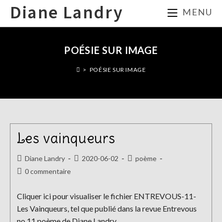
Skip
Diane Landry
MENU
to
content
POÉSIE SUR IMAGE
>
POÉSIE SUR IMAGE
Les vainqueurs
Auteur/autrice
Publication
Post
Diane Landry
2020-06-02
poème
de
publiée :
category:
Commentaires
0 commentaire
la
de
publication :
la
Cliquer ici pour visualiser le fichier ENTREVOUS-11-
publication :
Les Vainqueurs, tel que publié dans la revue Entrevous
no.11 poème de Diane Landry…