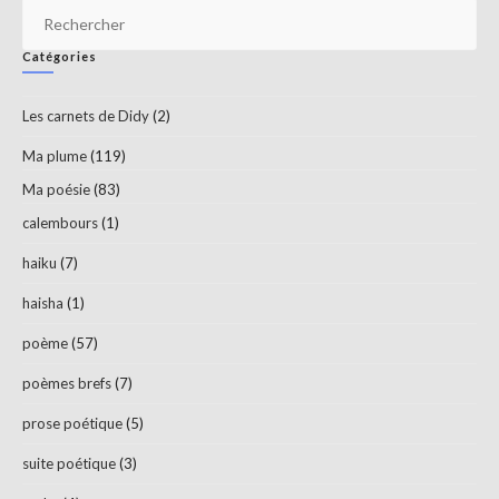
Pr
Es
Catégories
to
clo
Les carnets de Didy
(2)
th
sea
Ma plume
(119)
pan
Ma poésie
(83)
calembours
(1)
haiku
(7)
haisha
(1)
poème
(57)
poèmes brefs
(7)
prose poétique
(5)
suite poétique
(3)