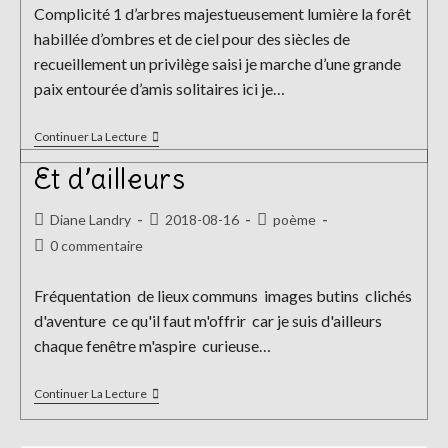
la
Complicité 1 d’arbres majestueusement lumière la forêt
publication :
habillée d’ombres et de ciel pour des siècles de
recueillement un privilège saisi je marche d’une grande
paix entourée d’amis solitaires ici je…
Complicité
Continuer La Lecture
Et d’ailleurs
Auteur/autrice
Publication
Post
Diane Landry
2018-08-16
poème
de
publiée :
category:
Commentaires
0 commentaire
la
de
publication :
la
Fréquentation de lieux communs images butins clichés
publication :
d'aventure ce qu'il faut m'offrir car je suis d'ailleurs
chaque fenêtre m'aspire curieuse…
Et
Continuer La Lecture
D’ailleurs