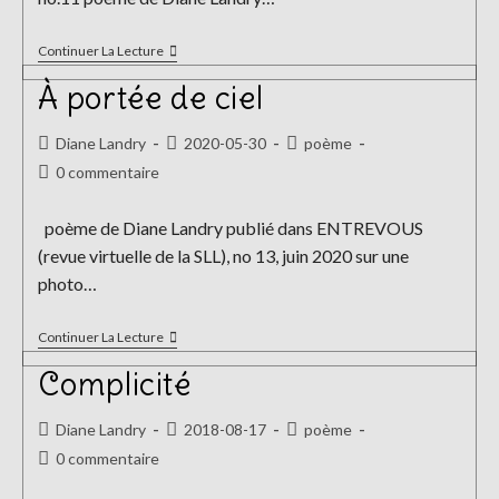
Les
Continuer La Lecture
Vainqueurs
À portée de ciel
Auteur/autrice
Publication
Post
Diane Landry
2020-05-30
poème
de
publiée :
category:
Commentaires
0 commentaire
la
de
publication :
la
poème de Diane Landry publié dans ENTREVOUS
publication :
(revue virtuelle de la SLL), no 13, juin 2020 sur une
photo…
À
Continuer La Lecture
Portée
De
Complicité
Ciel
Auteur/autrice
Publication
Post
Diane Landry
2018-08-17
poème
de
publiée :
category:
Commentaires
0 commentaire
la
de
publication :