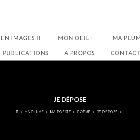
 EN IMAGES
MON OEIL
MA PLU
PUBLICATIONS
A PROPOS
CONTAC
JE DÉPOSE
>
MA PLUME
>
MA POÉSIE
>
POÈME
>
JE DÉPOSE
>