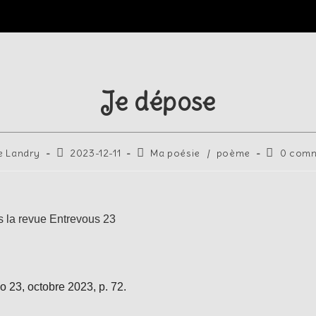
Je dépose
e Landry
2023-12-11
Ma poésie
/
poème
0 comm
s la revue Entrevous 23
 23, octobre 2023, p. 72.