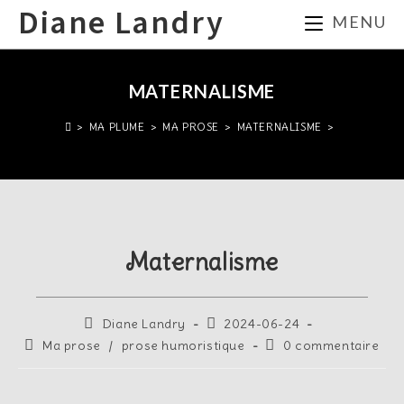
Diane Landry
MENU
MATERNALISME
>
MA PLUME
>
MA PROSE
>
MATERNALISME
>
Maternalisme
Diane Landry
2024-06-24
Ma prose
/
prose humoristique
0 commentaire