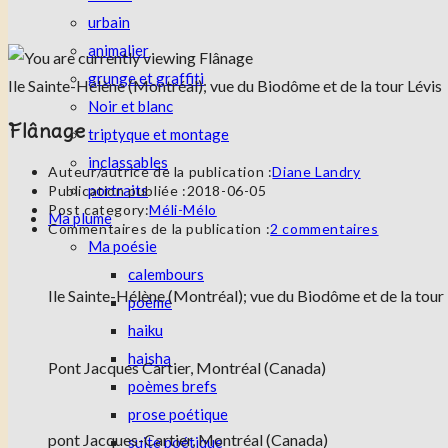
urbain
animalier
grunge et graffiti
Ile Sainte-Hélène (Montréal); vue du Biodôme et de la tour Lévis
Noir et blanc
Flânage
triptyque et montage
inclassables
Auteur/autrice de la publication :
Diane Landry
portraits
Publication publiée :
2018-06-05
Post category:
Méli-Mélo
Ma plume
Commentaires de la publication :
2 commentaires
Ma poésie
calembours
Ile Sainte-Hélène (Montréal); vue du Biodôme et de la tour
poème
haiku
haisha
Pont Jacques Cartier, Montréal (Canada)
poèmes brefs
prose poétique
pont Jacques-Cartier, Montréal (Canada)
suite poétique