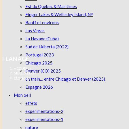
Est du Québec & Maritimes
Finger Lakes & Wellesley Island, NY
Banff et environs
Las Vegas
La Havane (Cuba)
Sud de l’Alberta (2022)
Portugal 2023
FLÂNAGE
Chicago 2025
ACCUEIL
>
Denver (CO) 2025
MÉLI-MÉLO
>
FLÂNAGE
>
en train… entre Chicago et Denver (2025)
Espagne 2026
Mon oeil
effets
expérimentations-2
expérimentations-1
nature