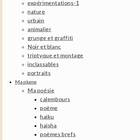
expérimentations-1
nature
urbain
animalier
grunge et graffiti
Noir et blanc
triptyque et montage
inclassables
portraits
Ma plume
Ma poésie
calembours
poème
haiku
haisha
poèmes brefs