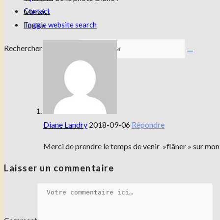
Contact
Merci
Toggle website search
Louise
Rechercher sur ce site
Diane Landry
2018-09-06
Répondre
Merci de prendre le temps de venir »flâner » sur mon 
Laisser un commentaire