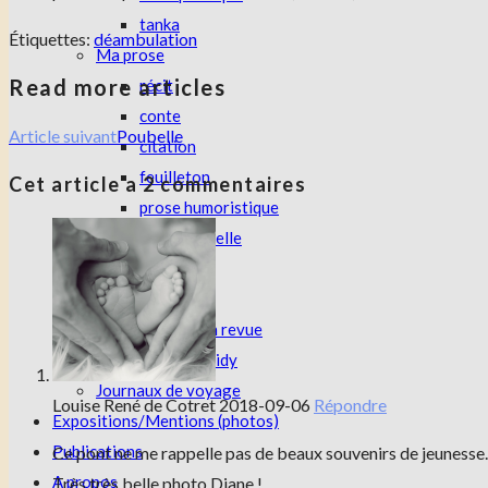
tanka
Étiquettes
:
déambulation
Ma prose
Read more articles
récit
conte
Article suivant
Poubelle
citation
feuilleton
Cet article a 2 commentaires
prose humoristique
micronouvelle
jeunesse
nouvelle
textes publiés en revue
Les carnets de Didy
Journaux de voyage
Louise René de Cotret
2018-09-06
Répondre
Expositions/Mentions (photos)
Publications
Ce pont ne me rappelle pas de beaux souvenirs de jeunesse. C
A propos
Très très belle photo Diane !