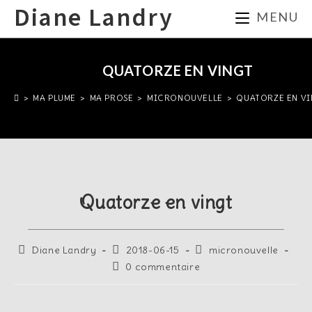
Diane Landry
MENU
QUATORZE EN VINGT
>
MA PLUME
>
MA PROSE
>
MICRONOUVELLE
>
QUATORZE EN V
Quatorze en vingt
Diane Landry
2018-06-15
micronouvelle
0 commentaire