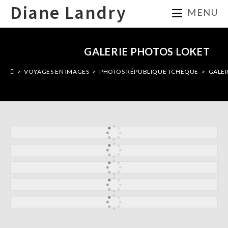
Skip
Diane Landry
MENU
to
content
GALERIE PHOTOS LOKET
>
VOYAGES EN IMAGES
>
PHOTOS RÉPUBLIQUE TCHÈQUE
>
GALER