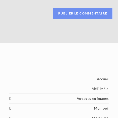
comment
votre
site
(facultatif)
Accueil
Méli-Mélo
Voyages en images
Mon oeil