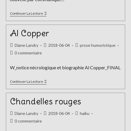
L’homme
Continuer La Lecture
De
Lettres
Al Copper
Auteur/autrice
Publication
Post
Diane Landry
2018-06-04
prose humoristique
de
publiée :
category:
Commentaires
0 commentaire
la
de
publication :
la
W_notice nécrologique et biographie Al Copper_FINAL
publication :
Al
Continuer La Lecture
Copper
Chandelles rouges
Auteur/autrice
Publication
Post
Diane Landry
2018-06-04
haiku
de
publiée :
category:
Commentaires
0 commentaire
la
de