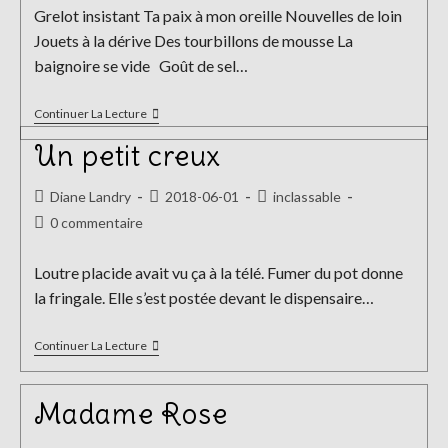
publication :
la
Grelot insistant Ta paix à mon oreille Nouvelles de loin
publication :
Jouets à la dérive Des tourbillons de mousse La
baignoire se vide Goût de sel…
Chandelles
Continuer La Lecture
Rouges
Un petit creux
Auteur/autrice
Publication
Post
Diane Landry
2018-06-01
inclassable
de
publiée :
category:
Commentaires
0 commentaire
la
de
publication :
la
Loutre placide avait vu ça à la télé. Fumer du pot donne
publication :
la fringale. Elle s’est postée devant le dispensaire…
Un
Continuer La Lecture
Petit
Creux
Madame Rose