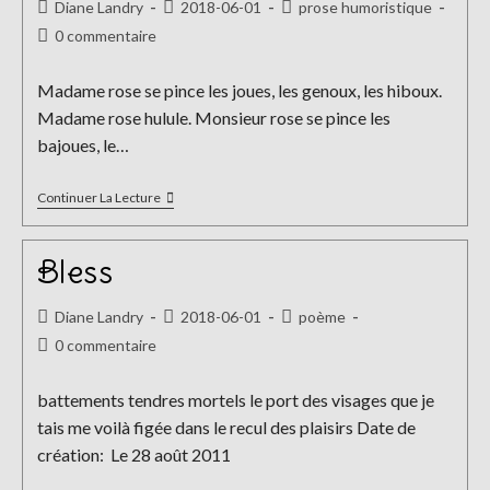
Auteur/autrice
Publication
Post
Diane Landry
2018-06-01
prose humoristique
de
publiée :
category:
Commentaires
0 commentaire
la
de
publication :
la
Madame rose se pince les joues, les genoux, les hiboux.
publication :
Madame rose hulule. Monsieur rose se pince les
bajoues, le…
Madame
Continuer La Lecture
Rose
Bless
Auteur/autrice
Publication
Post
Diane Landry
2018-06-01
poème
de
publiée :
category:
Commentaires
0 commentaire
la
de
publication :
la
battements tendres mortels le port des visages que je
publication :
tais me voilà figée dans le recul des plaisirs Date de
création: Le 28 août 2011