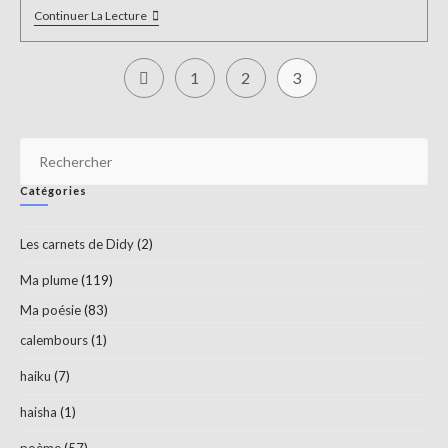
Bless
Continuer La Lecture
1
2
3
Go to the previous page
Pr
Es
Catégories
to
clo
Les carnets de Didy
(2)
th
sea
Ma plume
(119)
pan
Ma poésie
(83)
calembours
(1)
haiku
(7)
haisha
(1)