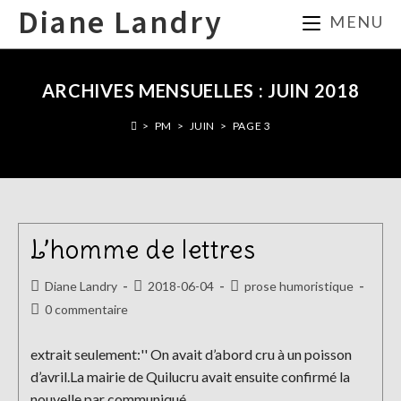
Skip
Diane Landry
MENU
to
content
ARCHIVES MENSUELLES : JUIN 2018
>
PM
>
JUIN
>
PAGE 3
L’homme de lettres
Auteur/autrice
Publication
Post
Diane Landry
2018-06-04
prose humoristique
de
publiée :
category:
Commentaires
0 commentaire
la
de
publication :
la
extrait seulement:'' On avait d’abord cru à un poisson
publication :
d’avril.La mairie de Quilucru avait ensuite confirmé la
nouvelle par communiqué…