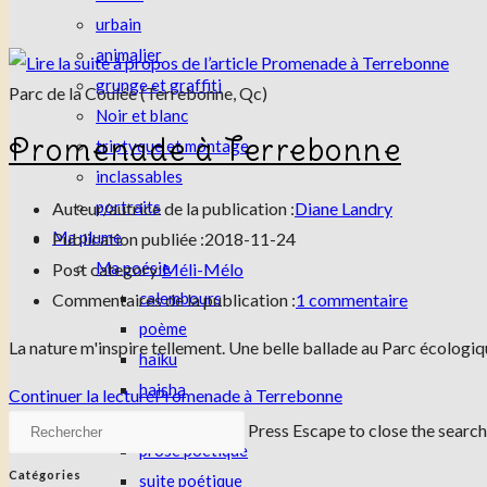
urbain
animalier
grunge et graffiti
Parc de la Coulée (Terrebonne, Qc)
Noir et blanc
Promenade à Terrebonne
triptyque et montage
inclassables
portraits
Auteur/autrice de la publication :
Diane Landry
Ma plume
Publication publiée :
2018-11-24
Ma poésie
Post category:
Méli-Mélo
calembours
Commentaires de la publication :
1 commentaire
poème
La nature m'inspire tellement. Une belle ballade au Parc écologiq
haiku
haisha
Continuer la lecture
Promenade à Terrebonne
poèmes brefs
Press Escape to close the search
prose poétique
Catégories
suite poétique