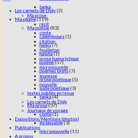
tanka
Les carnets de Didy
(2)
Ma prose
Ma plume
(119)
récit
Ma poésie
(83)
conte
calembours
(1)
citation
haiku
(7)
feuilleton
haisha
(1)
prose humoristique
poème
(57)
micronouvelle
poèmes brefs
(7)
jeunesse
prose poétique
(5)
nouvelle
suite poétique
(3)
textes publiés en revue
tanka
(4)
Les carnets de Didy
Ma prose
(37)
Journaux de voyage
conte
(1)
Expositions/Mentions (photos)
inclassable
(3)
Publications
micronouvelle
(11)
A propos