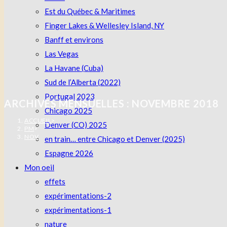
Est du Québec & Maritimes
Finger Lakes & Wellesley Island, NY
Banff et environs
Las Vegas
La Havane (Cuba)
Sud de l’Alberta (2022)
Portugal 2023
ARCHIVES MENSUELLES : NOVEMBRE 2018
Chicago 2025
ACCUEIL
>
Denver (CO) 2025
PM
>
NOV
en train… entre Chicago et Denver (2025)
Espagne 2026
Mon oeil
effets
expérimentations-2
expérimentations-1
nature