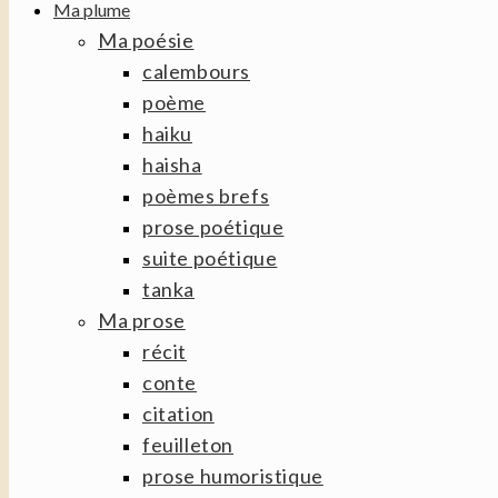
Ma plume
Ma poésie
calembours
poème
haiku
haisha
poèmes brefs
prose poétique
suite poétique
tanka
Ma prose
récit
conte
citation
feuilleton
prose humoristique