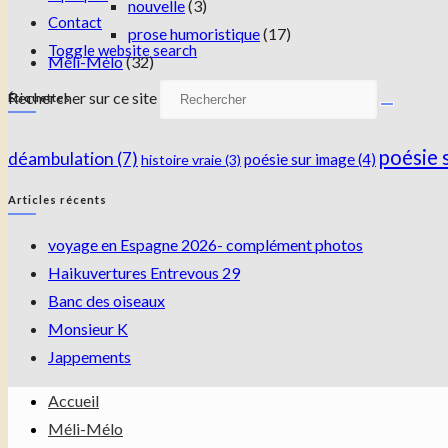
nouvelle
(3)
Contact
prose humoristique
(17)
Toggle website search
Méli-Mélo
(32)
Rechercher sur ce site
Étiquettes
poésie 
déambulation
(7)
poésie sur image
(4)
histoire vraie
(3)
Articles récents
voyage en Espagne 2026- complément photos
Haikuvertures Entrevous 29
Banc des oiseaux
Monsieur K
Jappements
Accueil
Méli-Mélo