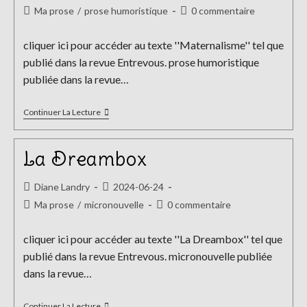
de
publiée :
Post
Commentaires
Ma prose
/
prose humoristique
0 commentaire
la
category:
de
publication :
la
cliquer ici pour accéder au texte ''Maternalisme'' tel que
publication :
publié dans la revue Entrevous. prose humoristique
publiée dans la revue…
Maternalisme
Continuer La Lecture
La Dreambox
Auteur/autrice
Publication
Diane Landry
2024-06-24
de
publiée :
Post
Commentaires
Ma prose
/
micronouvelle
0 commentaire
la
category:
de
publication :
la
cliquer ici pour accéder au texte ''La Dreambox'' tel que
publication :
publié dans la revue Entrevous. micronouvelle publiée
dans la revue…
La
Continuer La Lecture