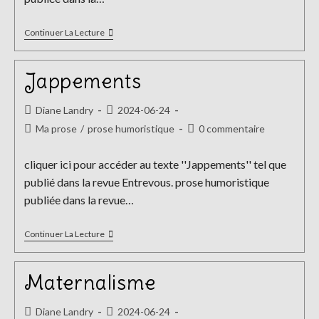
Monsieur
Continuer La Lecture
K
Jappements
Auteur/autrice
Publication
Diane Landry
2024-06-24
de
publiée :
Post
Commentaires
Ma prose
/
prose humoristique
0 commentaire
la
category:
de
publication :
la
cliquer ici pour accéder au texte ''Jappements'' tel que
publication :
publié dans la revue Entrevous. prose humoristique
publiée dans la revue…
Jappements
Continuer La Lecture
Maternalisme
Auteur/autrice
Publication
Diane Landry
2024-06-24