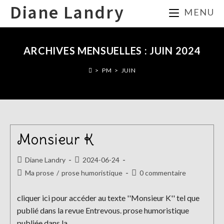
Skip
Diane Landry
MENU
to
content
ARCHIVES MENSUELLES : JUIN 2024
>
PM
>
JUIN
Monsieur K
Auteur/autrice
Publication
Diane Landry
2024-06-24
de
publiée :
Post
Commentaires
Ma prose
/
prose humoristique
0 commentaire
la
category:
de
publication :
la
cliquer ici pour accéder au texte ''Monsieur K'' tel que
publication :
publié dans la revue Entrevous. prose humoristique
publiée dans la…