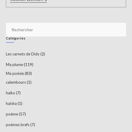
Dreambox
Pr
Es
Catégories
to
clo
Les carnets de Didy
(2)
th
sea
Ma plume
(119)
pan
Ma poésie
(83)
calembours
(1)
haiku
(7)
haisha
(1)
poème
(57)
poèmes brefs
(7)