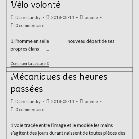
Vélo volonté
Auteur/autrice
Publication
Post
Diane Landry
2018-08-14
poème
de
publiée :
category:
Commentaires
0 commentaire
la
de
publication :
la
1.l'homme en selle nouveau départ de ses
publication :
propres élans …
Vélo
Continuer La Lecture
Volonté
Mécaniques des heures
passées
Auteur/autrice
Publication
Post
Diane Landry
2018-08-14
poème
de
publiée :
category:
Commentaires
0 commentaire
la
de
publication :
la
1 voie tracée entre l’image et le modèle les mains
publication :
s’agitent des jours durant naissent de toutes pièces des