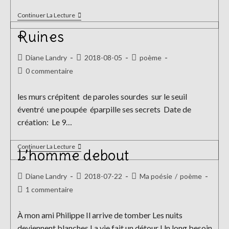
Le
Continuer La Lecture
Sentier
De
Ruines
Christopher
Auteur/autrice
Publication
Post
Diane Landry
2018-08-05
poème
de
publiée :
category:
Commentaires
0 commentaire
la
de
publication :
la
les murs crépitent de paroles sourdes sur le seuil
publication :
éventré une poupée éparpille ses secrets Date de
création: Le 9…
Ruines
Continuer La Lecture
L’homme debout
Auteur/autrice
Publication
Post
Diane Landry
2018-07-22
Ma poésie
/
poème
de
publiée :
category:
Commentaires
1 commentaire
la
de
publication :
la
À mon ami Philippe Il arrive de tomber Les nuits
publication :
deviennent blanches La vie fait un détour Un long besoin