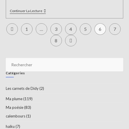
Commencer
Continuer La Lecture
Par
La
Faim
1
…
3
4
5
6
7
Go to the previous page
8
Aller à la page suivante
Pr
Es
Catégories
to
clo
Les carnets de Didy
(2)
th
sea
Ma plume
(119)
pan
Ma poésie
(83)
calembours
(1)
haiku
(7)