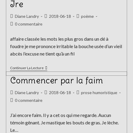
Des
Ire
Embruns
Auteur/autrice
Publication
Post
Diane Landry
2018-06-18
poème
de
publiée :
category:
Commentaires
0 commentaire
la
de
publication :
la
affaire classée les mots les plus gros dans un dé à
publication :
foudre je me prononce irritable la bouche usée d’un vieil
abcès l’excuse ne tient qu’à un fil
Ire
Continuer La Lecture
Commencer par la faim
Auteur/autrice
Publication
Post
Diane Landry
2018-06-18
prose humoristique
de
publiée :
category:
Commentaires
0 commentaire
la
de
publication :
la
J’ai encore faim. Il y a cet os qui me regarde. Aucun
publication :
témoin gênant. Je mastique les bouts de gras. Je lèche.
Le…