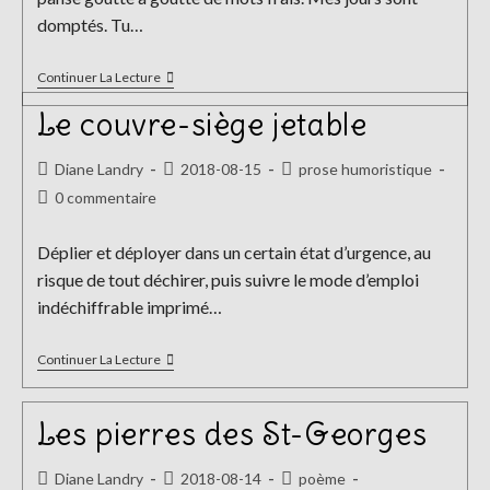
domptés. Tu…
À
Continuer La Lecture
Voix
Basse
Le couvre-siège jetable
Auteur/autrice
Publication
Post
Diane Landry
2018-08-15
prose humoristique
de
publiée :
category:
Commentaires
0 commentaire
la
de
publication :
la
Déplier et déployer dans un certain état d’urgence, au
publication :
risque de tout déchirer, puis suivre le mode d’emploi
indéchiffrable imprimé…
Le
Continuer La Lecture
Couvre-
Siège
Jetable
Les pierres des St-Georges
Auteur/autrice
Publication
Post
Diane Landry
2018-08-14
poème