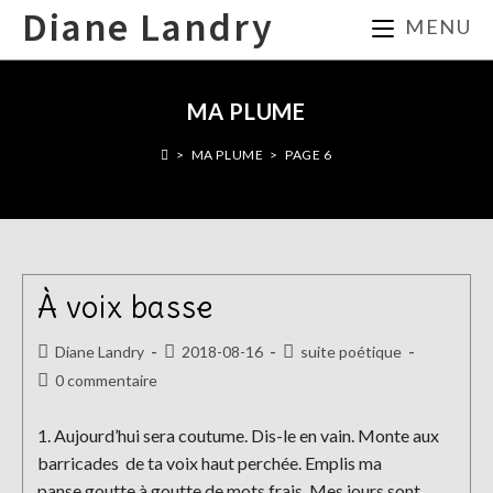
Skip
Diane Landry
MENU
to
content
MA PLUME
>
MA PLUME
>
PAGE 6
À voix basse
Auteur/autrice
Publication
Post
Diane Landry
2018-08-16
suite poétique
de
publiée :
category:
Commentaires
0 commentaire
la
de
publication :
la
1. Aujourd’hui sera coutume. Dis-le en vain. Monte aux
publication :
barricades de ta voix haut perchée. Emplis ma
panse goutte à goutte de mots frais. Mes jours sont