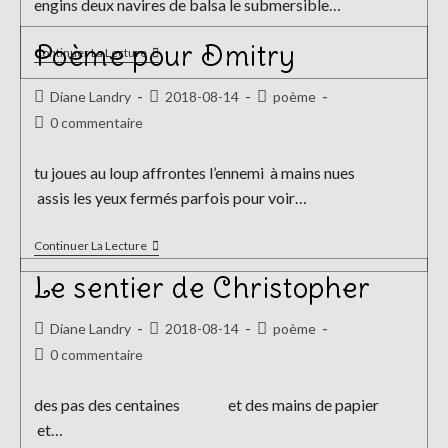
engins deux navires de balsa le submersible…
Poème pour Dmitry
Mécaniques
Continuer La Lecture
Des
Heures
Auteur/autrice
Publication
Post
Diane Landry
2018-08-14
poème
Passées
de
publiée :
category:
Commentaires
0 commentaire
la
de
publication :
la
tu joues au loup affrontes l’ennemi à mains nues
publication :
assis les yeux fermés parfois pour voir…
Poème
Continuer La Lecture
Pour
Dmitry
Le sentier de Christopher
Auteur/autrice
Publication
Post
Diane Landry
2018-08-14
poème
de
publiée :
category:
Commentaires
0 commentaire
la
de
publication :
la
des pas des centaines et des mains de papier
publication :
et…