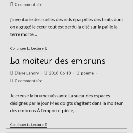
de
publiée :
category:
Commentaires
0 commentaire
la
de
publication :
la
j’inventorie des ruelles des nids éparpillés des fruits dont
publication :
on a grugé le cœur tout est perdu la cité sur la paille la
terre morte…
Nature
Continuer La Lecture
Morte
La moiteur des embruns
Auteur/autrice
Publication
Post
Diane Landry
2018-06-18
poème
de
publiée :
category:
Commentaires
0 commentaire
la
de
publication :
la
Je creuse la brume naissante La sueur des espaces
publication :
désignés par le jour Mes doigts s’agitent dans la moiteur
des embruns À l’emporte-pièce,…
La
Continuer La Lecture
Moiteur