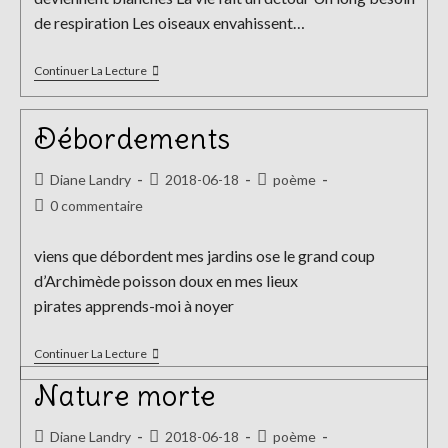
de respiration Les oiseaux envahissent…
L’homme
Continuer La Lecture
Debout
Débordements
Auteur/autrice
Publication
Post
Diane Landry
2018-06-18
poème
de
publiée :
category:
Commentaires
0 commentaire
la
de
publication :
la
viens que débordent mes jardins ose le grand coup
publication :
d’Archimède poisson doux en mes lieux
pirates apprends-moi à noyer
Débordements
Continuer La Lecture
Nature morte
Auteur/autrice
Publication
Post
Diane Landry
2018-06-18
poème