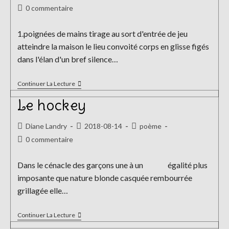
de
publiée :
category:
Commentaires
0 commentaire
la
de
publication :
la
1.poignées de mains tirage au sort d'entrée de jeu
publication :
atteindre la maison le lieu convoité corps en glisse figés
dans l'élan d'un bref silence…
Les
Continuer La Lecture
Pierres
Des
Le hockey
St-
Georges
Auteur/autrice
Publication
Post
Diane Landry
2018-08-14
poème
de
publiée :
category:
Commentaires
0 commentaire
la
de
publication :
la
Dans le cénacle des garçons une à un égalité plus
publication :
imposante que nature blonde casquée rembourrée
grillagée elle…
Le
Continuer La Lecture
Hockey