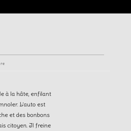
ire
e à la hâte, enfilant
noler. L’auto est
oche et des bonbons
s citoyen. Il freine