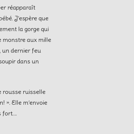
ier réapparaît
 bébé. J’espère que
rement la gorge qui
e monstre aux mille
, un dernier feu
 soupir dans un
e rousse ruisselle
n! ». Elle m’envoie
 fort….