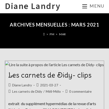
Skip
Diane Landry
MENU
to
content
ARCHIVES MENSUELLES : MARS 2021
>
PM
>
MAR
Les carnets de Didy- clips
Auteur/autrice
Publication
Diane Landry
2021-03-27
de
publiée :
Post
Commentaires
Les carnets de Didy
/
Méli-Mélo
0 commentaire
la
category:
de
publication :
la
extrait du supplément hypermédias de la revue d'arts
publication :