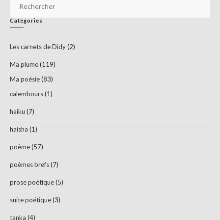
Pr
Es
Catégories
to
clo
Les carnets de Didy
(2)
th
sea
Ma plume
(119)
pan
Ma poésie
(83)
calembours
(1)
haiku
(7)
haisha
(1)
poème
(57)
poèmes brefs
(7)
prose poétique
(5)
suite poétique
(3)
tanka
(4)