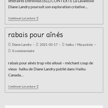
littéraires Entrevous (SLL) CONTEXTE La Lavalloise
Diane Landry poursuit son exploration créative…
Les
Continuer La Lecture
Carnets
De
Didy-
rabais pour aînés
Clips
Auteur/autrice
Publication
Post
Diane Landry
2021-03-17
haiku
/
Ma poésie
de
publiée :
category:
Commentaires
0 commentaire
la
de
publication :
la
rabais pour aînés trop vite alloué – méchant coup de
publication :
vieux haïku de Diane Landry publié dans Haiku
Canada…
Rabais
Continuer La Lecture
Pour
Aînés