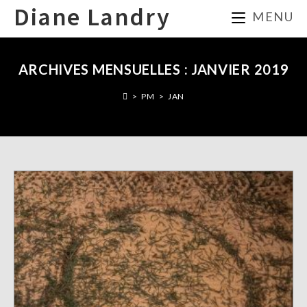
Skip
Diane Landry
MENU
to
content
ARCHIVES MENSUELLES : JANVIER 2019
>
PM
>
JAN