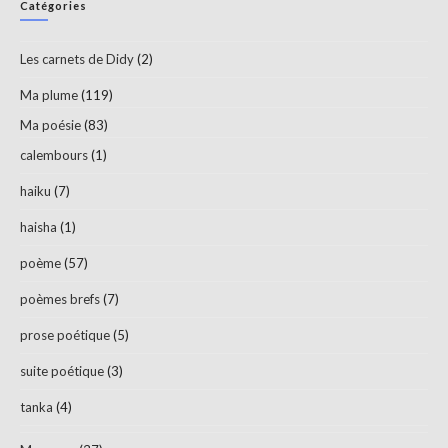
Catégories
to
clo
Les carnets de Didy
(2)
th
sea
Ma plume
(119)
pan
Ma poésie
(83)
calembours
(1)
haiku
(7)
haisha
(1)
poème
(57)
poèmes brefs
(7)
prose poétique
(5)
suite poétique
(3)
tanka
(4)