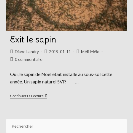
Exit le sapin
Auteur/autrice
Publication
Post
Diane Landry
2019-01-11
Méli-Mélo
de
publiée :
category:
Commentaires
0 commentaire
la
de
publication :
la
Oui, le sapin de Noël était installé au sous-sol cette
publication :
année. Un sapin naturel SVP. …
Exit
Continuer La Lecture
Le
Sapin
Pr
Es