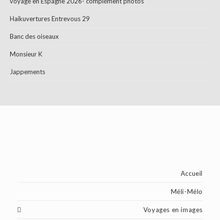
voyage en Espagne 2026- complément photos
Haikuvertures Entrevous 29
Banc des oiseaux
Monsieur K
Jappements
Accueil
Méli-Mélo
Voyages en images