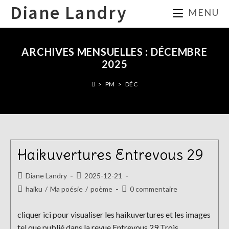
Skip
Diane Landry
MENU
to
content
ARCHIVES MENSUELLES : DÉCEMBRE
2025
>
PM
>
DÉC
Haikuvertures Entrevous 29
Auteur/autrice
Publication
Diane Landry
2025-12-21
de
publiée :
Post
Commentaires
haiku
/
Ma poésie
/
poème
0 commentaire
la
category:
de
publication :
la
cliquer ici pour visualiser les haikuvertures et les images
publication :
tel que publié dans la revue Entrevous 29 Trois