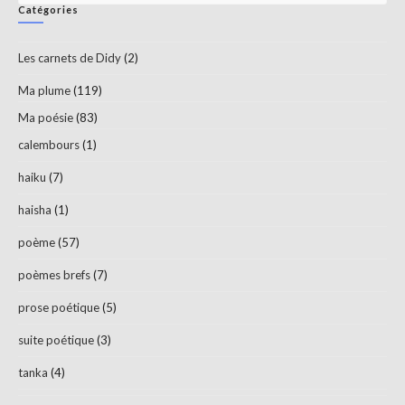
Catégories
to
clo
Les carnets de Didy
(2)
th
sea
Ma plume
(119)
pan
Ma poésie
(83)
calembours
(1)
haiku
(7)
haisha
(1)
poème
(57)
poèmes brefs
(7)
prose poétique
(5)
suite poétique
(3)
tanka
(4)