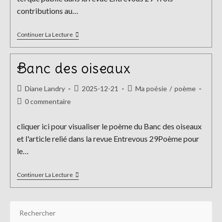
contributions au…
Haikuvertures
Continuer La Lecture
Entrevous
29
Banc des oiseaux
Auteur/autrice
Publication
Post
Diane Landry
2025-12-21
Ma poésie
/
poème
de
publiée :
category:
Commentaires
0 commentaire
la
de
publication :
la
cliquer ici pour visualiser le poème du Banc des oiseaux
publication :
et l'article relié dans la revue Entrevous 29Poème pour
le…
Banc
Continuer La Lecture
Des
Oiseaux
Pr
Es