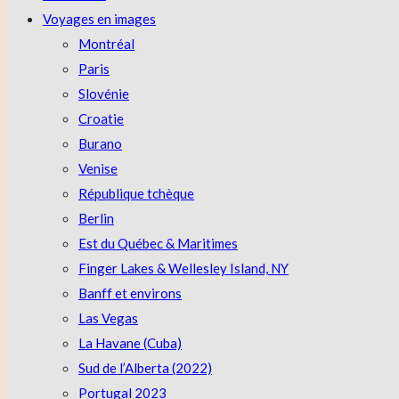
Voyages en images
Montréal
Paris
Slovénie
Croatie
Burano
Venise
République tchèque
Berlin
Est du Québec & Maritimes
Finger Lakes & Wellesley Island, NY
Banff et environs
Las Vegas
La Havane (Cuba)
Sud de l’Alberta (2022)
Portugal 2023