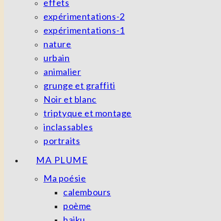
effets
expérimentations-2
expérimentations-1
nature
urbain
animalier
grunge et graffiti
Noir et blanc
triptyque et montage
inclassables
portraits
MA PLUME
Ma poésie
calembours
poème
haiku