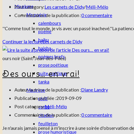
Ma plume
Post category:
Les carnets de Didy
/
Méli-Mélo
Ma poésie
Commentaires de la publication :
0 commentaire
calembours
''Comme tout le monde, je vis avec un passé inachevé.''La patien
poème
haiku
Continuer la lecture
Les carnets de Didy
haisha
poèmes brefs
ours noir (Saint-Jean-des-Piles)
prose poétique
Des ours… en vrai!
suite poétique
tanka
Auteur/autrice de la publication :
Diane Landry
Ma prose
Publication publiée :
2019-09-09
récit
Post category:
Méli-Mélo
conte
Commentaires de la publication :
0 commentaire
citation
feuilleton
Je n'aurais jamais pensé à m'inscrire à une soirée d'observation de 
prose humoristique