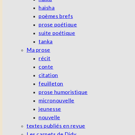
haisha
poèmes brefs
prose poétique
suite poétique
tanka
Ma prose
récit
conte
citation
feuilleton
prose humoristique
micronouvelle
jeunesse
nouvelle
textes publiés en revue
Les carnets de Didy