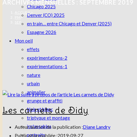
ARCHIVES MENSUELLES : SEPTEMBRE 2019
Chicago 2025
ACCUEIL
>
Denver (CO) 2025
PM
>
SEP
en train… entre Chicago et Denver (2025)
Espagne 2026
Mon oeil
effets
expérimentations-2
expérimentations-1
nature
urbain
animalier
grunge et graffiti
Les carnets de Didy
Noir et blanc
triptyque et montage
inclassables
Auteur/autrice de la publication :
Diane Landry
portraits
Publication publiée :
2019-09-27